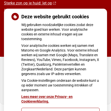
Sterke zon op je huid: let op
Denk je na over een borstvergroting?
Deze website gebruikt cookies
Twijfel over gender? Hier vind je hulp
Wij gebruiken noodzakelijke cookies zodat deze
Klachten door de eiken-processierups?
website goed kan werken. Voor analytische
cookies en externe inhoud vragen wij uw
toestemming.
Voor analytische cookies werken wij samen met
Matomo en Google Analytics. Voor externe inhoud
werken wij samen met Google (Maps, Translate en
Reviews), YouTube, Vimeo, Facebook, Instagram, X
(Twitter), Qualizorg, Patiëntenvertellen en
ZorgkaartNederland. Deze partijen kunnen
gegevens zoals uw IP-adres verwerken.
U heeft geen toestemming gegeven voor
Via Cookie-instellingen onderaan de website kunt u
externe inhoud
die nodig is om dit te zien.
op ieder moment uw toestemming intrekken of
aanpassen.
Cookie-instellingen wijzigen
Lees meer over onze Privacy- en
Cookieverklaring.