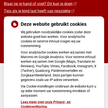
Blaar op je hand of voet? Dit kun je doen
Tips als je kind last heeft van reisziekte
Sterke zon op je huid: let op
Deze website gebruikt cookies
Denk je na over een borstvergroting?
Wij gebruiken noodzakelijke cookies zodat deze
Twijfel over gender? Hier vind je hulp
website goed kan werken. Voor analytische
cookies en externe inhoud vragen wij uw
toestemming.
Voor analytische cookies werken wij samen met
Matomo en Google Analytics. Voor externe inhoud
werken wij samen met Google (Maps, Translate en
Reviews), YouTube, Vimeo, Facebook, Instagram, X
(Twitter), Qualizorg, Patiëntenvertellen en
ZorgkaartNederland. Deze partijen kunnen
gegevens zoals uw IP-adres verwerken.
U heeft geen toestemming gegeven voor
Via Cookie-instellingen onderaan de website kunt u
externe inhoud
die nodig is om dit te zien.
op ieder moment uw toestemming intrekken of
aanpassen.
Cookie-instellingen wijzigen
Lees meer over onze Privacy- en
Cookieverklaring.